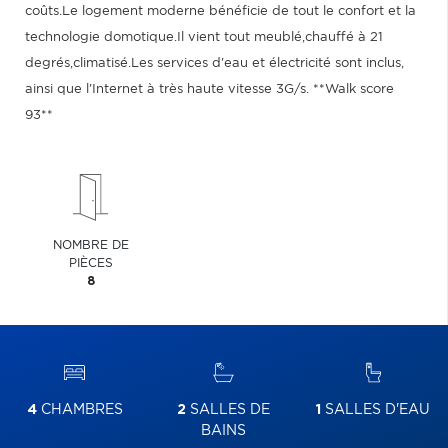
coûts.Le logement moderne bénéficie de tout le confort et la
technologie domotique.Il vient tout meublé,chauffé à 21
degrés,climatisé.Les services d'eau et électricité sont inclus,
ainsi que l'Internet à très haute vitesse 3G/s. **Walk score
93**
NOMBRE DE
PIÈCES
8
4
CHAMBRES
2
SALLES DE
1
SALLES D'EAU
BAINS