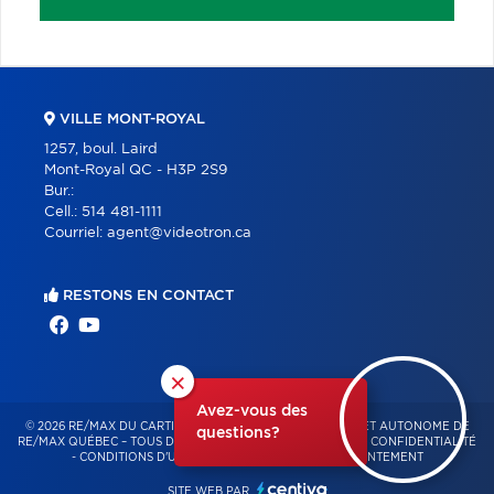
VILLE MONT-ROYAL
1257, boul. Laird
Mont-Royal QC - H3P 2S9
Bur.:
Cell.:
514 481-1111
Courriel:
agent@videotron.ca
RESTONS EN CONTACT
×
Avez-vous des
© 2026 RE/MAX DU CARTIER – FRANCHISÉ INDÉPENDANT ET AUTONOME DE
questions?
RE/MAX QUÉBEC – TOUS DROITS RÉSERVÉS -
POLITIQUE DE CONFIDENTIALITÉ
-
CONDITIONS D'UTILISATION
-
GESTION DU CONSENTEMENT
SITE WEB PAR