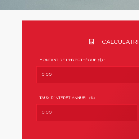
CALCULATRI
MONTANT DE L'HYPOTHÈQUE ($) :
TAUX D'INTÉRÊT ANNUEL (%) :