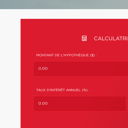
CALCULATRI
MONTANT DE L'HYPOTHÈQUE ($) :
TAUX D'INTÉRÊT ANNUEL (%) :