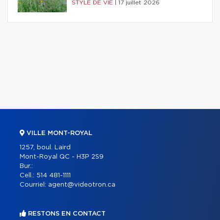
STYLE DE VIE
|
17 juillet 2026
VILLE MONT-ROYAL
1257, boul. Laird
Mont-Royal QC - H3P 2S9
Bur.:
Cell.:
514 481-1111
Courriel:
agent@videotron.ca
RESTONS EN CONTACT